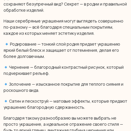
сохраняют безупречный вид? Секрет — в родии и правильной
обработке изделий.
Наши серебряные украшения могут выглядеть совершенно
по-разному — всё благодаря специальным покрытиям,
каждое из которых меняет эстетику изделия.
Родирование — тонкий слой родия придает украшению
яркий белый блеск и защищает от потемнения, делая его
более долговечным.
Чернение — благородный контрастный рисунок, который
подчеркивает рельеф.
Золочение — изысканное покрытие для теплого сияния и
роскошного вида.
Сатин и пескоструй — матовые эффекты, которые придают
украшению благородную сдержанность.
Благодаря такому разнообразию вы можете выбрать не
просто украшение, а идеальное отражение своего стиля —
будь то яркий глянец, винтажная глубина чернения или