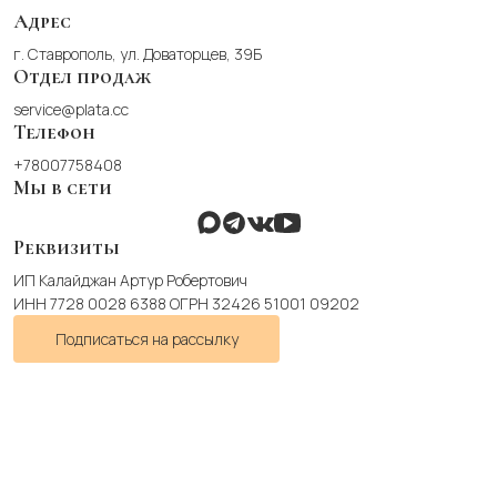
на
Адрес
странице
г. Ставрополь, ул. Доваторцев, 39Б
товара.
Отдел продаж
service@plata.cc
Телефон
+78007758408
Мы в сети
Реквизиты
ИП Калайджан Артур Робертович
ИНН 7728 0028 6388 ОГРН 32426 51001 09202
Подписаться на рассылку