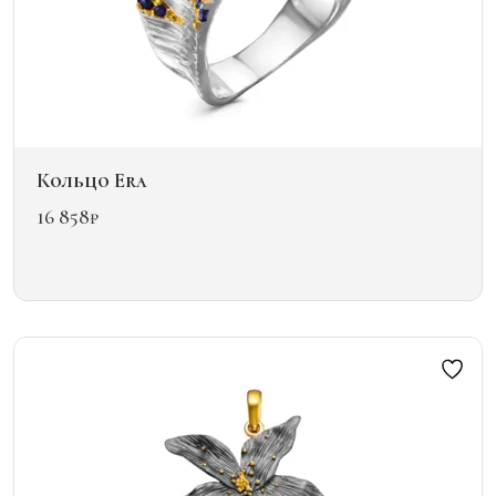
Кольцо Era
16 858
₽
Этот
товар
имеет
несколько
вариаций.
Опции
можно
выбрать
на
странице
товара.