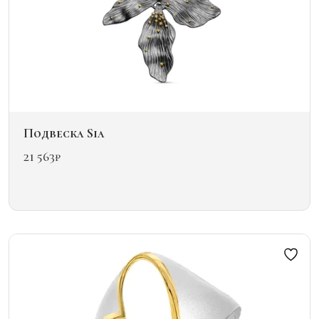
Подвеска Sia
21 563
₽
Этот
товар
имеет
несколько
вариаций.
Опции
можно
выбрать
на
странице