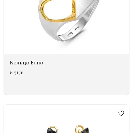
товара.
Кольцо Echo
6 915
₽
Этот
товар
имеет
несколько
вариаций.
Опции
можно
выбрать
на