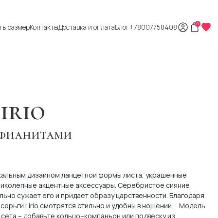
0
ть размер
Контакты
Доставка и оплата
Блог
+78007758408
irio
с фианитами
икальным дизайном ланцетной формы листа, украшенные
иколепные акцентные аксессуары. Серебристое сияние
льно сужает его и придает образу царственности. Благодаря
серьги Lirio смотрятся стильно и удобны в ношении.
Модель
 сета – добавьте кольцо–компаньон или подвеску из