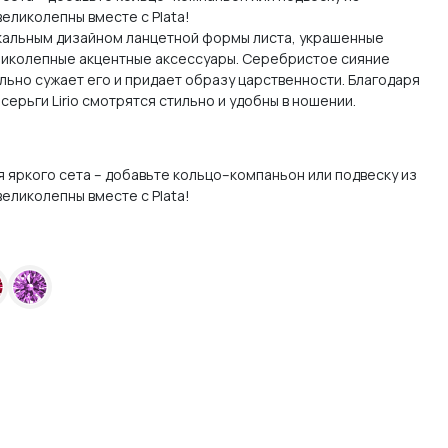
еликолепны вместе с Plata!
икальным дизайном ланцетной формы листа, украшенные
иколепные акцентные аксессуары. Серебристое сияние
льно сужает его и придает образу царственности. Благодаря
ерьги Lirio смотрятся стильно и удобны в ношении.
 яркого сета – добавьте кольцо–компаньон или подвеску из
еликолепны вместе с Plata!