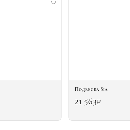
Подвеска Sia
21 563
₽
Этот
товар
имеет
несколько