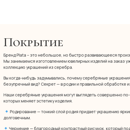
Покрытие
Бренд Plata – это небольшое, но быстро развивающееся произ
Мы занимаемся изготовлением ювелирных изделий на заказ уже
коллекцию украшений из серебра.
Вы когда-нибудь задумывались, почему серебряные украшения
безупречный вид? Секрет — в родии и правильной обработке и
Наши серебряные украшения могут выглядеть совершенно по-
которых меняет эстетику изделия.
Родирование — тонкий слой родия придает украшению яркий
долговечным.
Чернение — благородный контрастный рисунок, который по