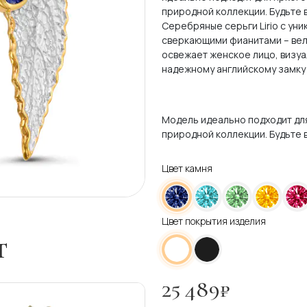
природной коллекции. Будьте в
Серебряные серьги Lirio с ун
сверкающими фианитами – вел
освежает женское лицо, визуа
надежному английскому замку с
Модель идеально подходит для
природной коллекции. Будьте в
Цвет камня
Цвет покрытия изделия
т
25 489
₽