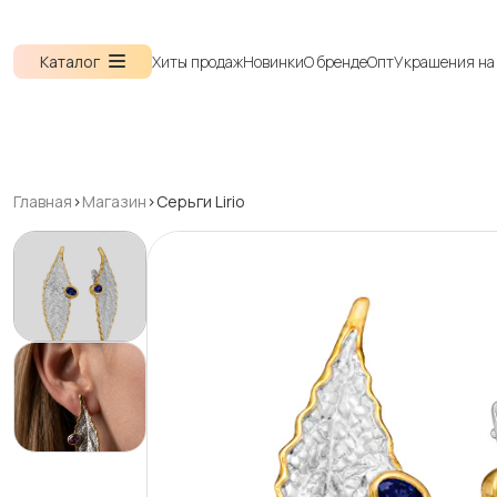
Каталог
Хиты продаж
Новинки
О бренде
Опт
Украшения на 
Главная
>
Магазин
>
Серьги Lirio