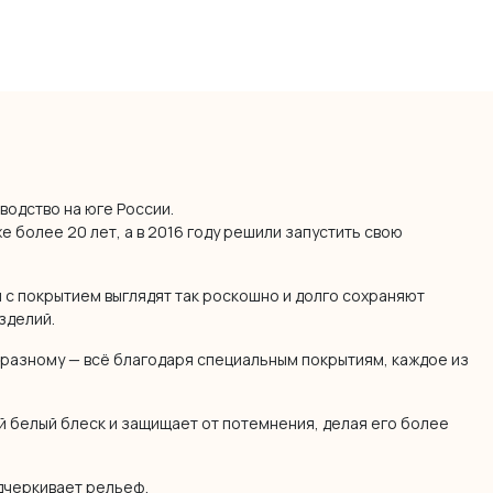
водство на юге России.
 более 20 лет, а в 2016 году решили запустить свою
 с покрытием выглядят так роскошно и долго сохраняют
зделий.
разному — всё благодаря специальным покрытиям, каждое из
 белый блеск и защищает от потемнения, делая его более
дчеркивает рельеф.