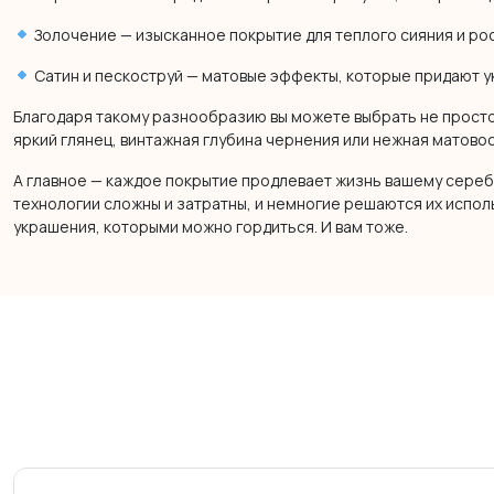
Золочение — изысканное покрытие для теплого сияния и ро
Сатин и пескоструй — матовые эффекты, которые придают 
Благодаря такому разнообразию вы можете выбрать не просто
яркий глянец, винтажная глубина чернения или нежная матово
А главное — каждое покрытие продлевает жизнь вашему серебр
технологии сложны и затратны, и немногие решаются их испол
украшения, которыми можно гордиться. И вам тоже.