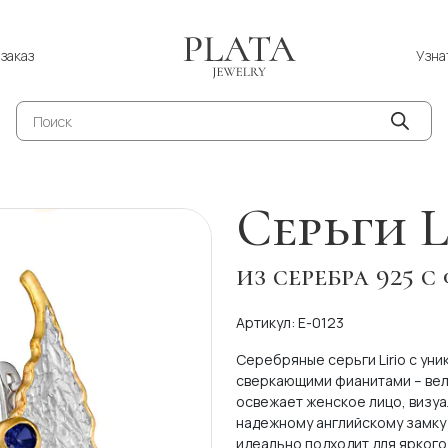
Узна
заказ
Поиск
товаров
Серьги L
из серебра 925 
Артикул: E-0123
Серебряные серьги Lirio с ун
сверкающими фианитами – вел
освежает женское лицо, визуа
надежному английскому замку 
идеально подходит для яркого