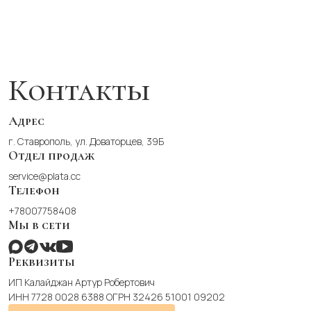
несколько
вариаций.
Опции
можно
выбрать
Контакты
на
странице
товара.
Адрес
г. Ставрополь, ул. Доваторцев, 39Б
Отдел продаж
service@plata.cc
Телефон
+78007758408
Мы в сети
Реквизиты
ИП Калайджан Артур Робертович
ИНН 7728 0028 6388 ОГРН 32426 51001 09202