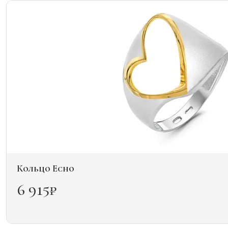
вариаций.
Опции
можно
выбрать
на
странице
товара.
Кольцо Echo
6 915
₽
Этот
товар
имеет