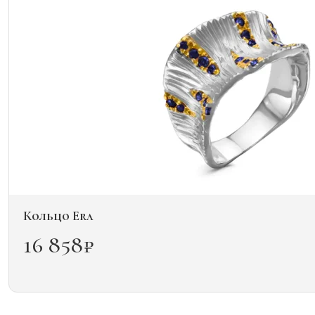
Кольцо Era
16 858
₽
Этот
товар
имеет
несколько