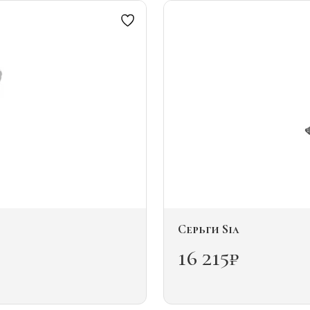
вариаций.
Опции
можно
выбрать
на
странице
товара.
Серьги Sia
16 215
₽
Этот
товар
имеет