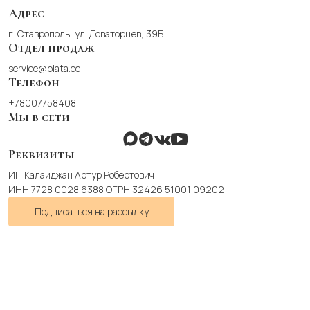
на
Адрес
странице
г. Ставрополь, ул. Доваторцев, 39Б
товара.
Отдел продаж
service@plata.cc
Телефон
+78007758408
Мы в сети
Реквизиты
ИП Калайджан Артур Робертович
ИНН 7728 0028 6388 ОГРН 32426 51001 09202
Подписаться на рассылку