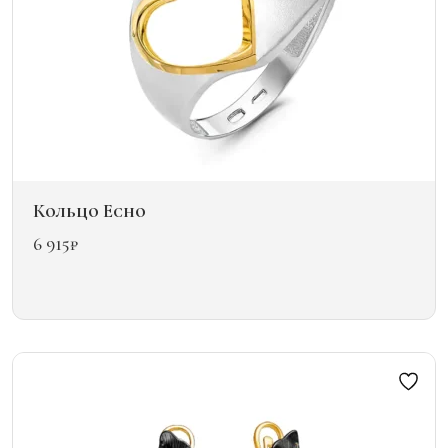
товара.
Кольцо Echo
6 915
₽
Этот
товар
имеет
несколько
вариаций.
Опции
можно
выбрать
на