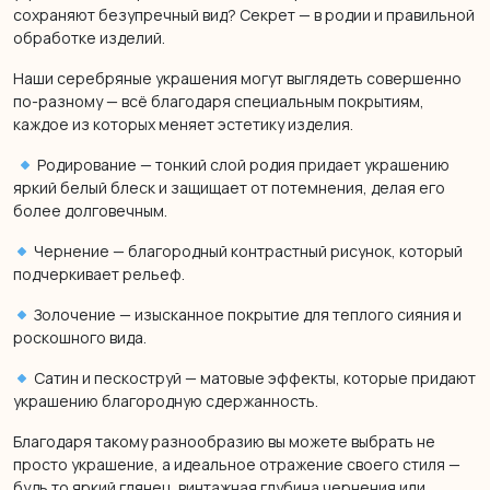
сохраняют безупречный вид? Секрет — в родии и правильной
обработке изделий.
Наши серебряные украшения могут выглядеть совершенно
по-разному — всё благодаря специальным покрытиям,
каждое из которых меняет эстетику изделия.
Родирование — тонкий слой родия придает украшению
яркий белый блеск и защищает от потемнения, делая его
более долговечным.
Чернение — благородный контрастный рисунок, который
подчеркивает рельеф.
Золочение — изысканное покрытие для теплого сияния и
роскошного вида.
Сатин и пескоструй — матовые эффекты, которые придают
украшению благородную сдержанность.
Благодаря такому разнообразию вы можете выбрать не
просто украшение, а идеальное отражение своего стиля —
будь то яркий глянец, винтажная глубина чернения или