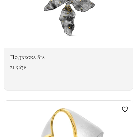
Подвеска Sia
21 563
₽
Этот
товар
имеет
несколько
вариаций.
Опции
можно
выбрать
на
странице