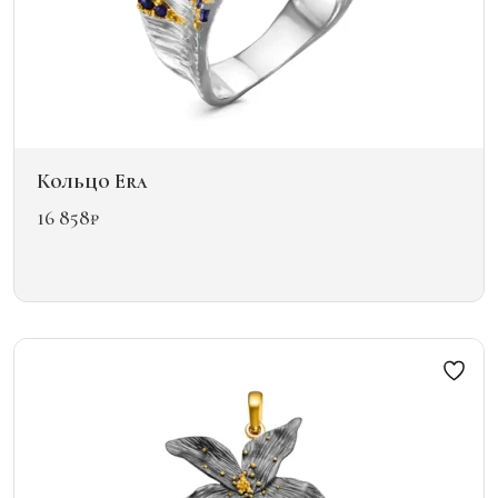
Кольцо Era
16 858
₽
Этот
товар
имеет
несколько
вариаций.
Опции
можно
выбрать
на
странице
товара.