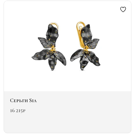
Опции
можно
выбрать
на
странице
товара.
Серьги Sia
16 215
₽
Этот
товар
имеет