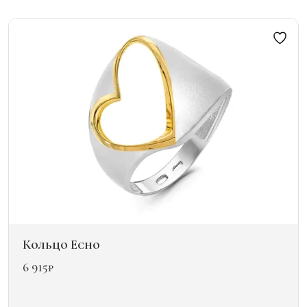
несколько
вариаций.
Опции
можно
выбрать
на
странице
товара.
Кольцо Echo
6 915
₽
Этот
товар