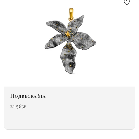
можно
выбрать
на
странице
товара.
Подвеска Sia
21 563
₽
Этот
товар
имеет
несколько
вариаций.