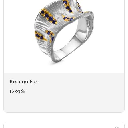
Кольцо Era
16 858
₽
Этот
товар
имеет
несколько
вариаций.
Опции