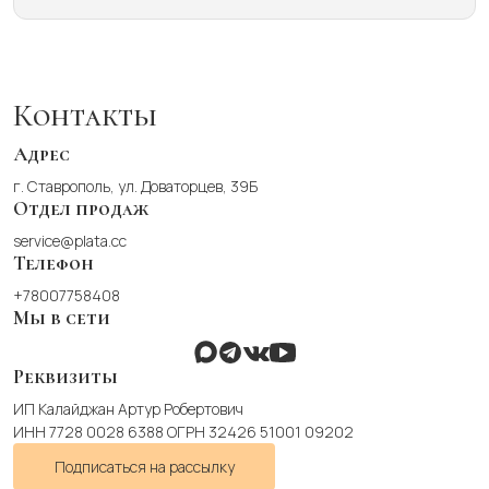
имеет
несколько
вариаций.
Опции
можно
Контакты
выбрать
на
Адрес
странице
г. Ставрополь, ул. Доваторцев, 39Б
товара.
Отдел продаж
service@plata.cc
Телефон
+78007758408
Мы в сети
Реквизиты
ИП Калайджан Артур Робертович
ИНН 7728 0028 6388 ОГРН 32426 51001 09202
Подписаться на рассылку