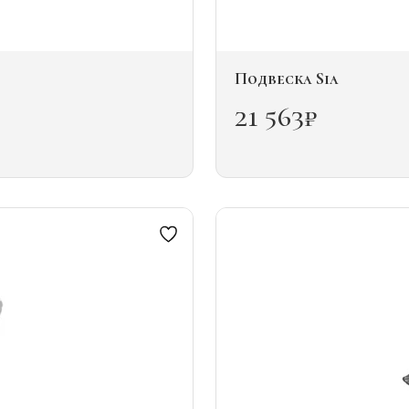
Подвеска Sia
21 563
₽
Этот
товар
имеет
несколько
вариаций.
Опции
можно
выбрать
на
странице
товара.