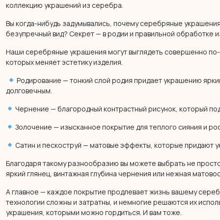
коллекцию украшений из серебра.
Вы когда-нибудь задумывались, почему серебряные украшения
безупречный вид? Секрет — в родии и правильной обработке и
Наши серебряные украшения могут выглядеть совершенно по-
которых меняет эстетику изделия.
Родирование — тонкий слой родия придает украшению яркий
долговечным.
Чернение — благородный контрастный рисунок, который по
Золочение — изысканное покрытие для теплого сияния и ро
Сатин и пескоструй — матовые эффекты, которые придают 
Благодаря такому разнообразию вы можете выбрать не просто
яркий глянец, винтажная глубина чернения или нежная матово
А главное — каждое покрытие продлевает жизнь вашему серебр
технологии сложны и затратны, и немногие решаются их испол
украшения, которыми можно гордиться. И вам тоже.