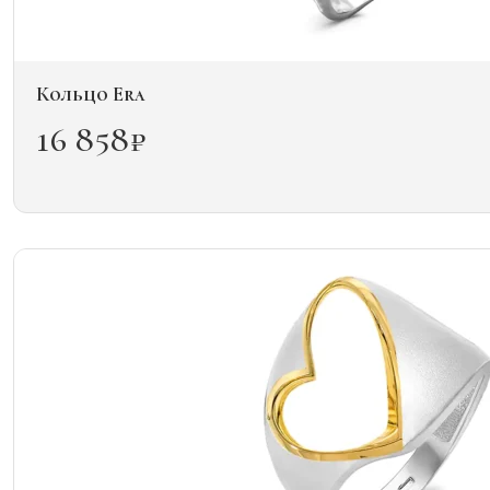
Кольцо Era
16 858
₽
Этот
товар
имеет
несколько
вариаций.
Опции
можно
выбрать
на
странице
товара.