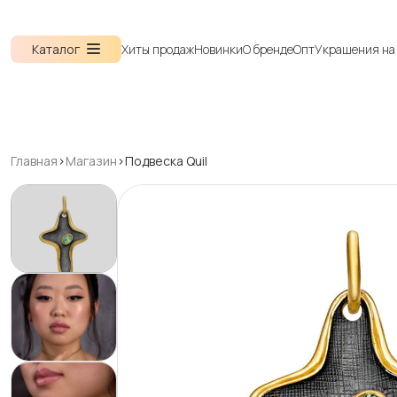
Каталог
Хиты продаж
Новинки
О бренде
Опт
Украшения на 
Главная
>
Магазин
>
Подвеска Quil