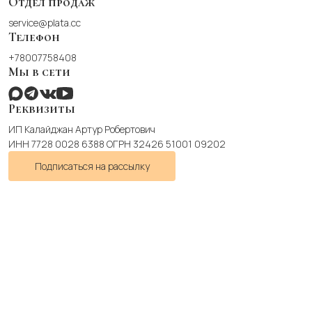
Отдел продаж
service@plata.cc
Телефон
+78007758408
Мы в сети
Реквизиты
ИП Калайджан Артур Робертович
ИНН 7728 0028 6388 ОГРН 32426 51001 09202
Подписаться на рассылку