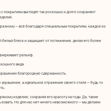
 с покрытием выглядят так роскошно и долго сохраняют
зделий.
разному — всё благодаря специальным покрытиям, каждое из
 белый блеск и защищает от потемнения, делая его более
дчеркивает рельеф.
скошного вида.
украшению благородную сдержанность.
 украшение, а идеальное отражение своего стиля — будь то
сть.
яному изделию, сохраняя его красоту на годы. Да, такие
ьзовать. Но для нас нет ничего невозможного — мы делаем