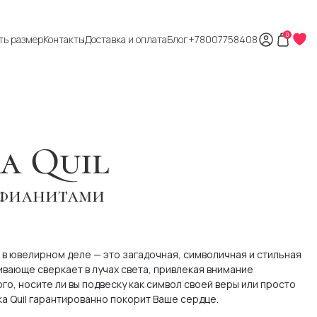
0
ть размер
Контакты
Доставка и оплата
Блог
+78007758408
а Quil
с фианитами
в ювелирном деле — это загадочная, символичная и стильная
ивающе сверкает в лучах света, привлекая внимание
го, носите ли вы подвеску как символ своей веры или просто
ка Quil гарантированно покорит Ваше сердце.