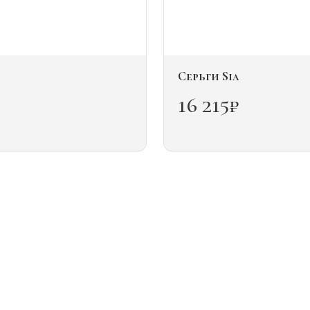
Серьги Sia
16 215
₽
Этот
товар
имеет
несколько
вариаций.
Опции
можно
выбрать
на
странице
товара.