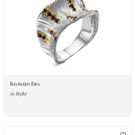
Кольцо Era
16 858
₽
Этот
товар
имеет
несколько
вариаций.
Опции