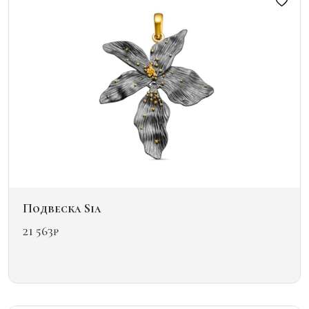
можно
выбрать
на
странице
товара.
Подвеска Sia
21 563
₽
Этот
товар
имеет
несколько
вариаций.