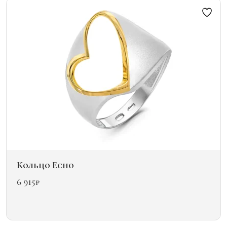
Опции
можно
выбрать
на
странице
товара.
Кольцо Echo
6 915
₽
Этот
товар
имеет
несколько