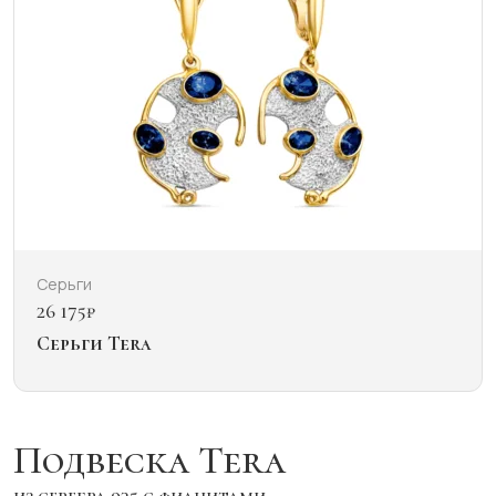
Серьги
26 175
₽
Серьги Tera
Подвеска Tera
из серебра 925 с фианитами