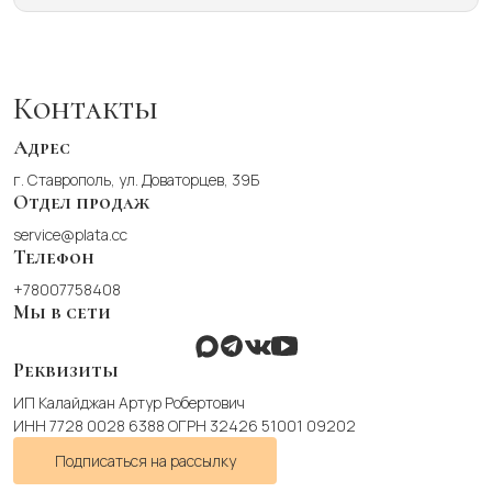
несколько
вариаций.
Опции
можно
Контакты
выбрать
на
Адрес
странице
г. Ставрополь, ул. Доваторцев, 39Б
товара.
Отдел продаж
service@plata.cc
Телефон
+78007758408
Мы в сети
Реквизиты
ИП Калайджан Артур Робертович
ИНН 7728 0028 6388 ОГРН 32426 51001 09202
Подписаться на рассылку