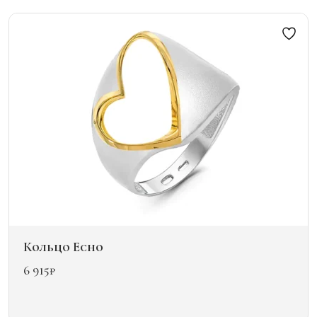
вариаций.
Опции
можно
выбрать
на
странице
товара.
Кольцо Echo
6 915
₽
Этот
товар
имеет