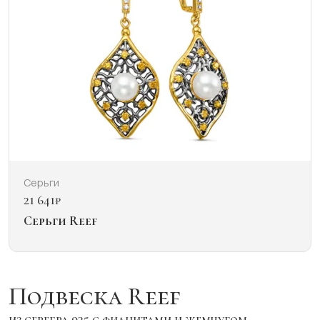
Серьги
21 641
₽
Серьги Reef
Подвеска Reef
из серебра 925 с фианитами и жемчугом