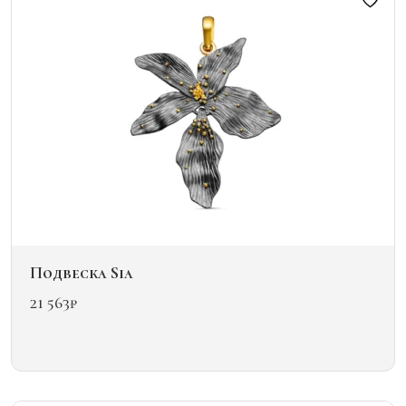
можно
выбрать
на
странице
товара.
Подвеска Sia
21 563
₽
Этот
товар
имеет
несколько
вариаций.