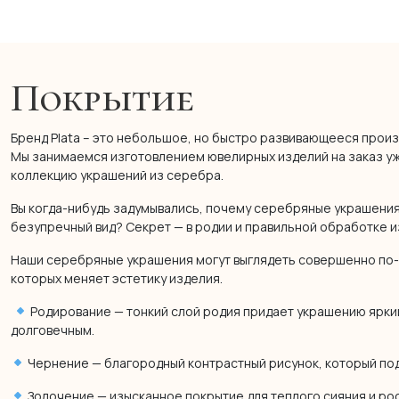
Покрытие
Бренд Plata – это небольшое, но быстро развивающееся произ
Мы занимаемся изготовлением ювелирных изделий на заказ уже
коллекцию украшений из серебра.
Вы когда-нибудь задумывались, почему серебряные украшения
безупречный вид? Секрет — в родии и правильной обработке и
Наши серебряные украшения могут выглядеть совершенно по-
которых меняет эстетику изделия.
Родирование — тонкий слой родия придает украшению яркий
долговечным.
Чернение — благородный контрастный рисунок, который по
Золочение — изысканное покрытие для теплого сияния и ро