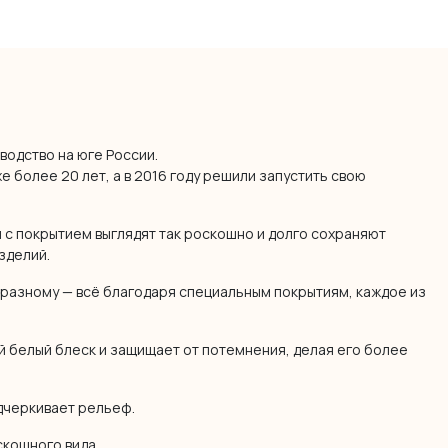
водство на юге России.
 более 20 лет, а в 2016 году решили запустить свою
 с покрытием выглядят так роскошно и долго сохраняют
зделий.
разному — всё благодаря специальным покрытиям, каждое из
 белый блеск и защищает от потемнения, делая его более
дчеркивает рельеф.
скошного вида.