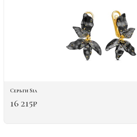
можно
выбрать
на
странице
товара.
Серьги Sia
16 215
₽
Этот
товар
имеет
несколько