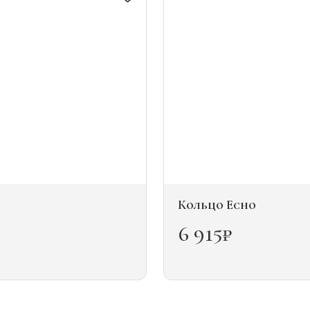
можно
выбрать
на
странице
товара.
Кольцо Echo
6 915
₽
Этот
товар
имеет
несколько