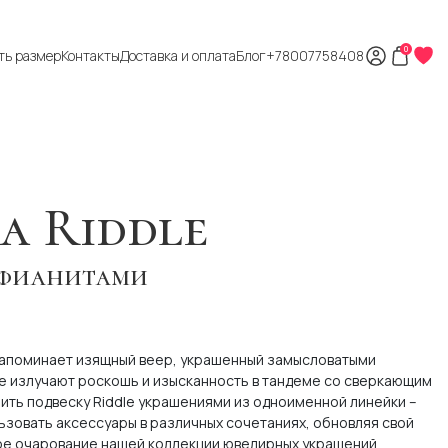
0
ть размер
Контакты
Доставка и оплата
Блог
+78007758408
а Riddle
с фианитами
напоминает изящный веер, украшенный замысловатыми
е излучают роскошь и изысканность в тандеме со сверкающим
ить подвеску Riddle украшениями из одноименной линейки –
ьзовать аксессуары в различных сочетаниях, обновляя свой
ное очарование нашей коллекции ювелирных украшений