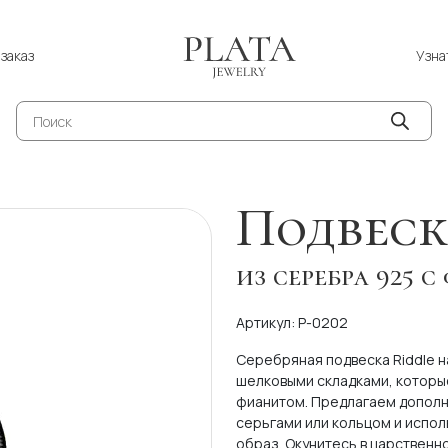
Узна
заказ
Поиск
товаров
Подвеск
из серебра 925 
Артикул: P-0202
Серебряная подвеска Riddle 
шелковыми складками, которы
фианитом. Предлагаем дополн
серьгами или кольцом и испол
образ. Окунитесь в царствен