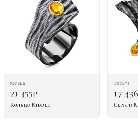
Кольца
Серьги
21 355
₽
17 43
Кольцо Riddle
Серьги R