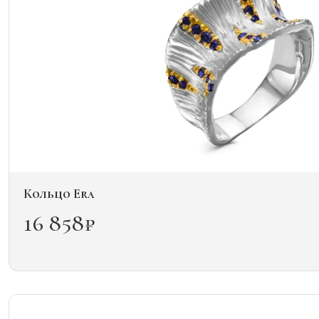
Кольцо Era
16 858
₽
Этот
товар
имеет
несколько
вариаций.
Опции