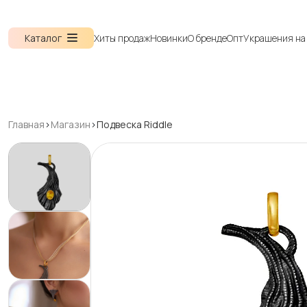
Каталог
Хиты продаж
Новинки
О бренде
Опт
Украшения на 
Главная
>
Магазин
>
Подвеска Riddle