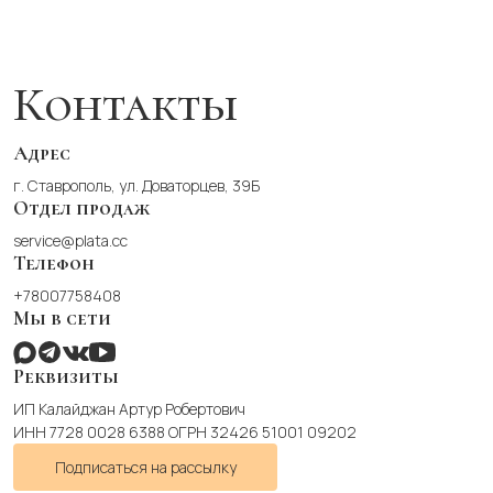
вариаций.
Опции
можно
выбрать
Контакты
на
странице
товара.
Адрес
г. Ставрополь, ул. Доваторцев, 39Б
Отдел продаж
service@plata.cc
Телефон
+78007758408
Мы в сети
Реквизиты
ИП Калайджан Артур Робертович
ИНН 7728 0028 6388 ОГРН 32426 51001 09202
Подписаться на рассылку