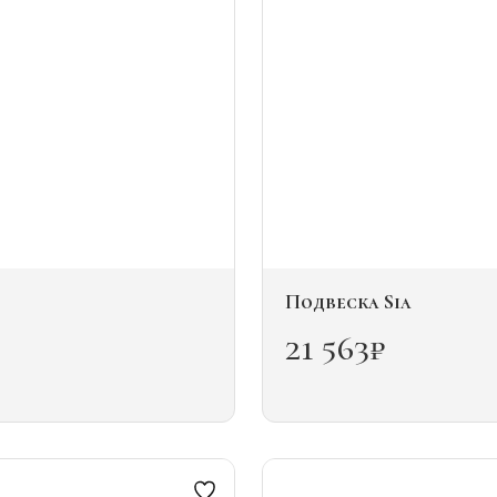
Подвеска Sia
21 563
₽
Этот
товар
имеет
несколько
вариаций.
Опции