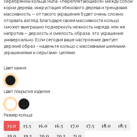
серебряном кольце Runa: «переплетающиеся» между собой
корни дерева, инкрустация эбенового дерева и трендовая
массивность — от такого украшения будет очень сложно
оторвать взгляд. Благодаря своей массивности кольцо
сможет выигрышно подчеркнуть нежность наряда, или же
напротив — дерзость и смелость образа: это украшение
универсально. Если сегодня ваше настроение диктует
дерзкий образ – наденьте кольцо с массивными шейными
украшениями и серьгами- цепями.
Цвет камня
Цвет покрытия изделия
Размер кольца
15.0
15.5
16.0
16.5
17.0
17.5
18.0
18.5
19.0
19.5
20.0
20.5
21.0