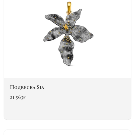
выбрать
на
странице
товара.
Подвеска Sia
21 563
₽
Этот
товар
имеет
несколько
вариаций.
Опции