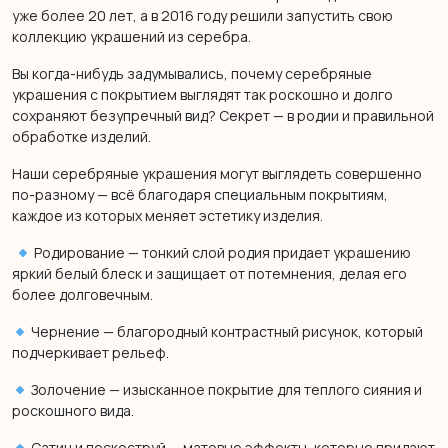
уже более 20 лет, а в 2016 году решили запустить свою
коллекцию украшений из серебра.
Вы когда-нибудь задумывались, почему серебряные
украшения с покрытием выглядят так роскошно и долго
сохраняют безупречный вид? Секрет — в родии и правильной
обработке изделий.
Наши серебряные украшения могут выглядеть совершенно
по-разному — всё благодаря специальным покрытиям,
каждое из которых меняет эстетику изделия.
Родирование — тонкий слой родия придает украшению
яркий белый блеск и защищает от потемнения, делая его
более долговечным.
Чернение — благородный контрастный рисунок, который
подчеркивает рельеф.
Золочение — изысканное покрытие для теплого сияния и
роскошного вида.
Сатин и пескоструй — матовые эффекты, которые придают