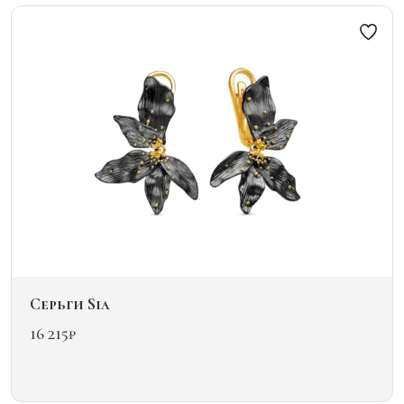
вариаций.
Опции
можно
выбрать
на
странице
товара.
Серьги Sia
16 215
₽
Этот
товар
имеет