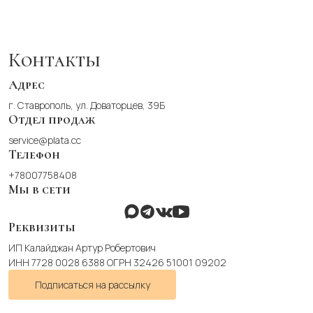
несколько
вариаций.
Опции
можно
Контакты
выбрать
на
Адрес
странице
г. Ставрополь, ул. Доваторцев, 39Б
товара.
Отдел продаж
service@plata.cc
Телефон
+78007758408
Мы в сети
Реквизиты
ИП Калайджан Артур Робертович
ИНН 7728 0028 6388 ОГРН 32426 51001 09202
Подписаться на рассылку