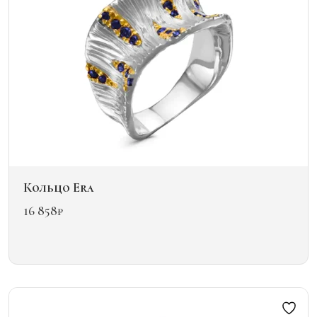
Кольцо Era
16 858
₽
Этот
товар
имеет
несколько
вариаций.
Опции
можно