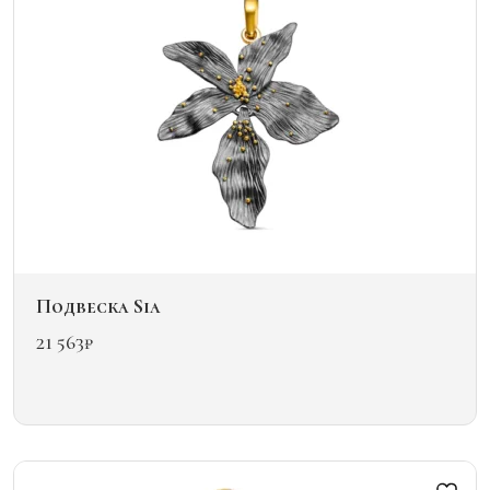
выбрать
на
странице
товара.
Подвеска Sia
21 563
₽
Этот
товар
имеет
несколько
вариаций.
Опции