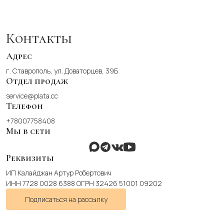
вариаций.
Опции
можно
Контакты
выбрать
на
Адрес
странице
г. Ставрополь, ул. Доваторцев, 39Б
товара.
Отдел продаж
service@plata.cc
Телефон
+78007758408
Мы в сети
Реквизиты
ИП Калайджан Артур Робертович
ИНН 7728 0028 6388 ОГРН 32426 51001 09202
Подписаться на рассылку