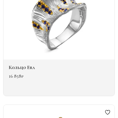
Кольцо Era
16 858
₽
Этот
товар
имеет
несколько
вариаций.
Опции
можно