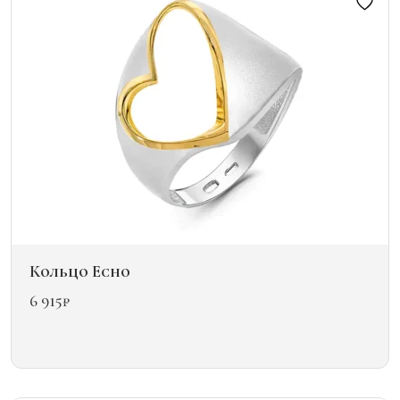
можно
выбрать
на
странице
товара.
Кольцо Echo
6 915
₽
Этот
товар
имеет
несколько
вариаций.