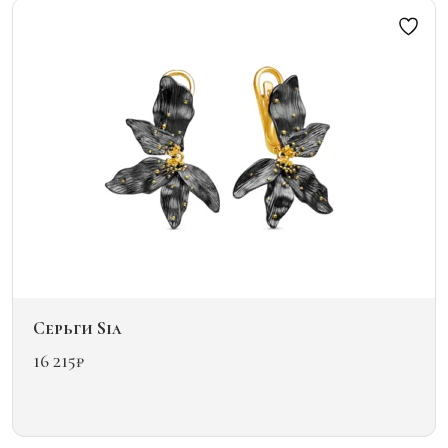
Опции
можно
выбрать
на
странице
товара.
Серьги Sia
16 215
₽
Этот
товар
имеет
несколько