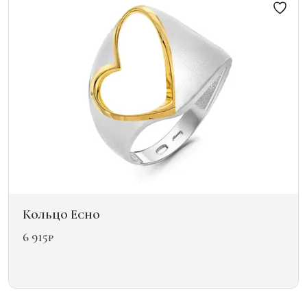
можно
выбрать
на
странице
товара.
Кольцо Echo
6 915
₽
Этот
товар
имеет
несколько