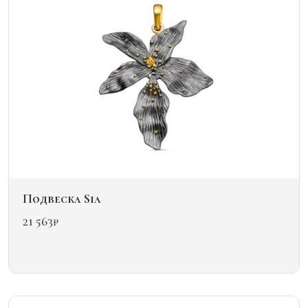
выбрать
на
странице
товара.
Подвеска Sia
21 563
₽
Этот
товар
имеет
несколько
вариаций.
Опции