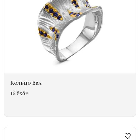
Кольцо Era
16 858
₽
Этот
товар
имеет
несколько
вариаций.
Опции
можно