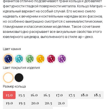
фианитов отлично подсвечивают грани кольца и добавляет
фактурности гладкой поверхности металла. Кольцо Marquis —
идеальный вариант на особый случай. Его можно смело
надевать к вечерним и коктейльным нарядам всех фасонов,
но особенно выигрышно смотрится с минималистическими,
гламурными и классическими моделями. Такое сочетание
взаимовыгодно раскрывает все визуальные свойства этого
ювелирного шедевра, выполненного в стиле ар—деко.
Цвет камня
Цвет покрытия изделия
Размер кольца
15.0
15.5
16.0
16.5
17.0
17.5
18.0
18.5
19.0
19.5
20.0
20.5
21.0