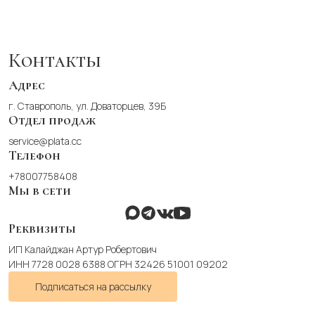
несколько
вариаций.
Опции
можно
Контакты
выбрать
на
Адрес
странице
г. Ставрополь, ул. Доваторцев, 39Б
товара.
Отдел продаж
service@plata.cc
Телефон
+78007758408
Мы в сети
Реквизиты
ИП Калайджан Артур Робертович
ИНН 7728 0028 6388 ОГРН 32426 51001 09202
Подписаться на рассылку