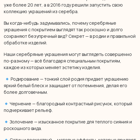
уже более 20 лет, а в 2016 году решили запустить свою
коллекцию украшений из серебра.
Вы когда-нибудь задумывались, почему серебряные
украшения с покрытием выглядят так роскошно и долго
сохраняют безупречный вид? Секрет — в родии и правильной
обработке изделий.
Наши серебряные украшения могут выглядеть совершенно
по-разному — всё благодаря специальным покрытиям,
каждое из которых меняет эстетику изделия.
Родирование — тонкий слой родия придает украшению
яркий белый блеск и защищает от потемнения, делая его
более долговечным.
Чернение — благородный контрастный рисунок, который
подчеркивает рельеф.
Золочение — изысканное покрытие для теплого сияния и
роскошного вида.
Сатин и пескоструй — матовые эффекты, которые придают