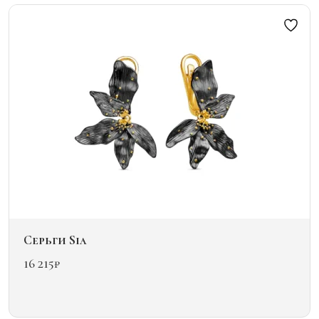
вариаций.
Опции
можно
выбрать
на
странице
товара.
Серьги Sia
16 215
₽
Этот
товар
имеет