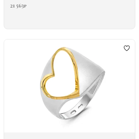
21 563
₽
Этот
товар
имеет
несколько
вариаций.
Опции
можно
выбрать
на
странице
товара.