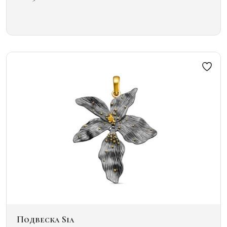
Этот
товар
имеет
несколько
вариаций.
Опции
можно
выбрать
на
странице
товара.
Подвеска Sia