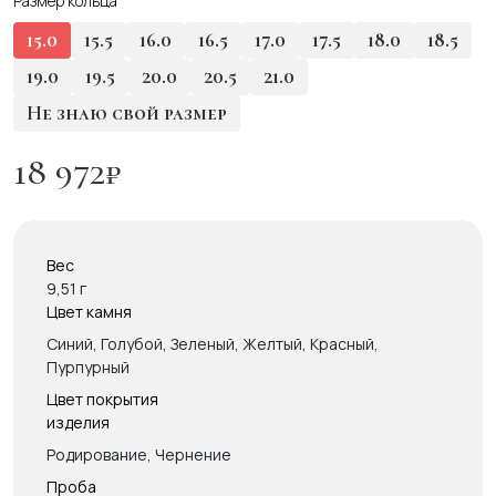
Размер кольца
15.0
15.5
16.0
16.5
17.0
17.5
18.0
18.5
19.0
19.5
20.0
20.5
21.0
Не знаю свой размер
18 972
₽
Вес
9,51 г
Цвет камня
Синий, Голубой, Зеленый, Желтый, Красный,
Пурпурный
Цвет покрытия
изделия
Родирование, Чернение
Проба