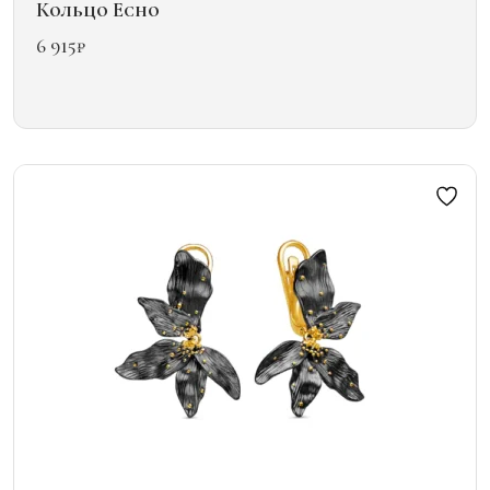
Кольцо Echo
6 915
₽
Этот
товар
имеет
несколько
вариаций.
Опции
можно
выбрать
на
странице
товара.