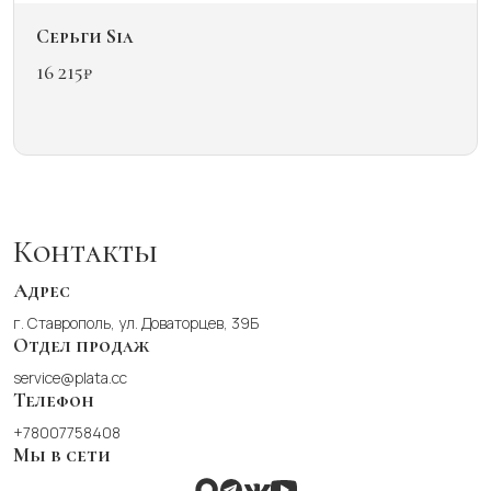
Серьги Sia
16 215
₽
Этот
товар
имеет
несколько
вариаций.
Опции
можно
Контакты
выбрать
на
Адрес
странице
г. Ставрополь, ул. Доваторцев, 39Б
товара.
Отдел продаж
service@plata.cc
Телефон
+78007758408
Мы в сети