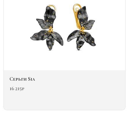
выбрать
на
странице
товара.
Серьги Sia
16 215
₽
Этот
товар
имеет
несколько
вариаций.
Опции