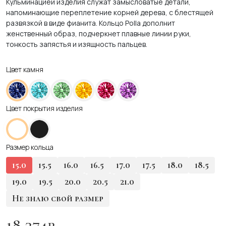
Кульминацией изделия служат замысловатые детали,
напоминающие переплетение корней дерева, с блестящей
развязкой в виде фианита. Кольцо Polla дополнит
женственный образ, подчеркнет плавные линии руки,
тонкость запястья и изящность пальцев.
Цвет камня
Цвет покрытия изделия
Размер кольца
15.0
15.5
16.0
16.5
17.0
17.5
18.0
18.5
19.0
19.5
20.0
20.5
21.0
Не знаю свой размер
18 374
₽