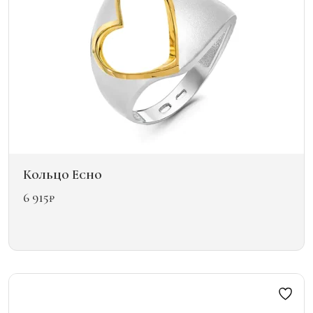
странице
товара.
Кольцо Echo
6 915
₽
Этот
товар
имеет
несколько
вариаций.
Опции
можно