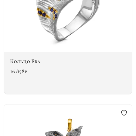
Кольцо Era
16 858
₽
Этот
товар
имеет
несколько
вариаций.
Опции
можно
выбрать
на
странице