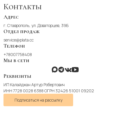
можно
Контакты
выбрать
на
Адрес
странице
г. Ставрополь, ул. Доваторцев, 39Б
товара.
Отдел продаж
service@plata.cc
Телефон
+78007758408
Мы в сети
Реквизиты
ИП Калайджан Артур Робертович
ИНН 7728 0028 6388 ОГРН 32426 51001 09202
Подписаться на рассылку