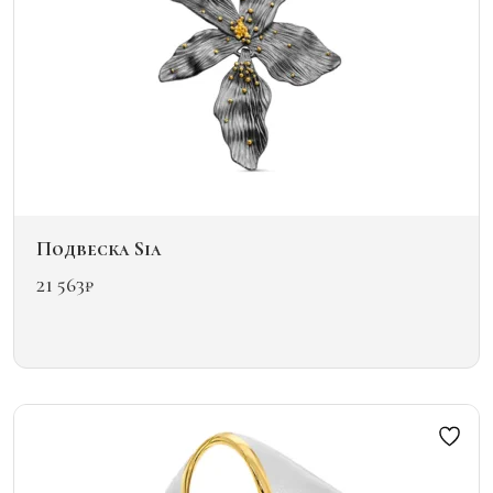
товара.
Подвеска Sia
21 563
₽
Этот
товар
имеет
несколько
вариаций.
Опции
можно
выбрать
на