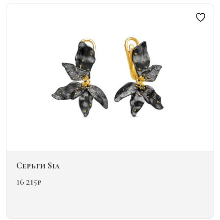
вариаций.
Опции
можно
выбрать
на
странице
товара.
Серьги Sia
16 215
₽
Этот
товар
имеет