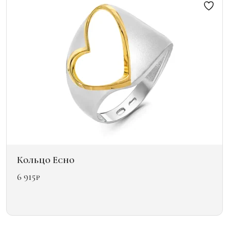
можно
выбрать
на
странице
товара.
Кольцо Echo
6 915
₽
Этот
товар
имеет
несколько