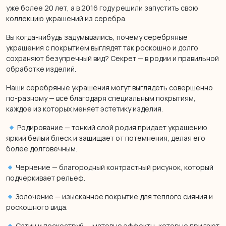
уже более 20 лет, а в 2016 году решили запустить свою
коллекцию украшений из серебра.
Вы когда-нибудь задумывались, почему серебряные
украшения с покрытием выглядят так роскошно и долго
сохраняют безупречный вид? Секрет — в родии и правильной
обработке изделий.
Наши серебряные украшения могут выглядеть совершенно
по-разному — всё благодаря специальным покрытиям,
каждое из которых меняет эстетику изделия.
Родирование — тонкий слой родия придает украшению
яркий белый блеск и защищает от потемнения, делая его
более долговечным.
Чернение — благородный контрастный рисунок, который
подчеркивает рельеф.
Золочение — изысканное покрытие для теплого сияния и
роскошного вида.
Сатин и пескоструй — матовые эффекты, которые придают