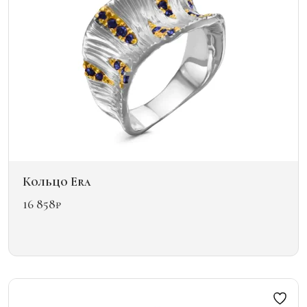
Кольцо Era
16 858
₽
Этот
товар
имеет
несколько
вариаций.
Опции
можно