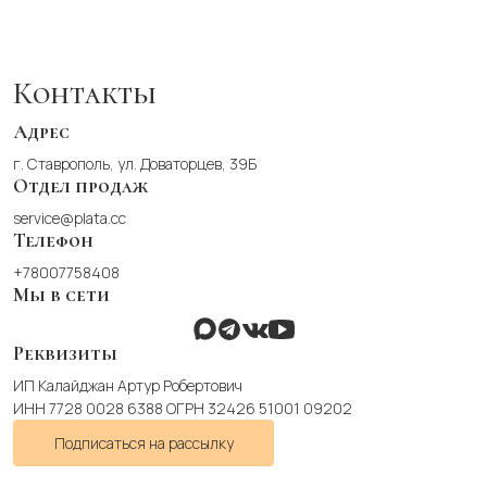
несколько
вариаций.
Опции
можно
Контакты
выбрать
на
Адрес
странице
г. Ставрополь, ул. Доваторцев, 39Б
товара.
Отдел продаж
service@plata.cc
Телефон
+78007758408
Мы в сети
Реквизиты
ИП Калайджан Артур Робертович
ИНН 7728 0028 6388 ОГРН 32426 51001 09202
Подписаться на рассылку