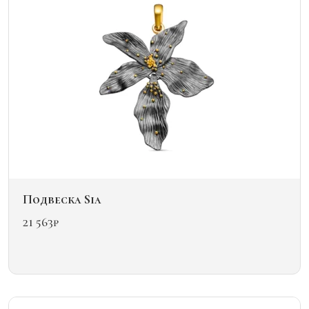
выбрать
на
странице
товара.
Подвеска Sia
21 563
₽
Этот
товар
имеет
несколько
вариаций.
Опции