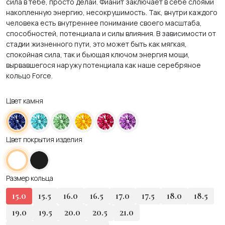
сила в тебе, просто делай. Фианит заключает в себе слоями
накопленную энергию, несокрушимость. Так, внутри каждого
человека есть внутреннее понимание своего масштаба,
способностей, потенциала и силы влияния. В зависимости от
стадии жизненного пути, это может быть как мягкая,
спокойная сила, так и бьющая ключом энергия мощи,
вырвавшегося наружу потенциала как наше серебряное
кольцо Force.
Цвет камня
Цвет покрытия изделия
Размер кольца
15.0
15.5
16.0
16.5
17.0
17.5
18.0
18.5
19.0
19.5
20.0
20.5
21.0