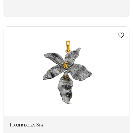
Этот
товар
имеет
несколько
вариаций.
Опции
можно
выбрать
на
странице
товара.
Подвеска Sia