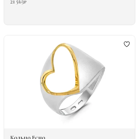
21 563
₽
Этот
товар
имеет
несколько
вариаций.
Опции
можно
выбрать
на
странице
товара.
Кольцо Echo