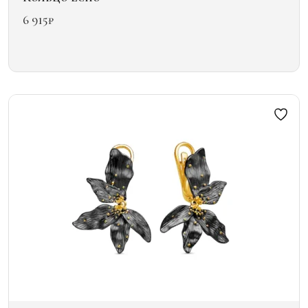
6 915
₽
Этот
товар
имеет
несколько
вариаций.
Опции
можно
выбрать
на
странице
товара.