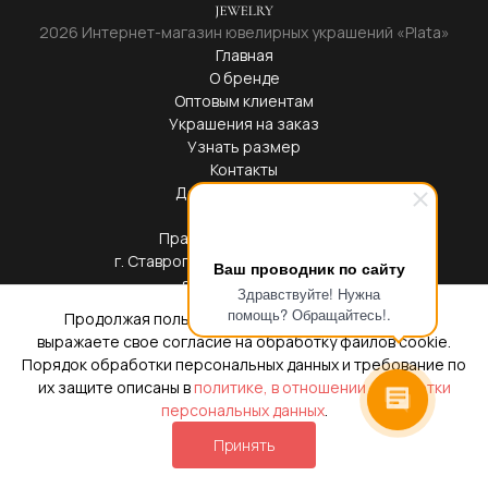
2026 Интернет-магазин ювелирных украшений «Plata»
Главная
О бренде
Оптовым клиентам
Украшения на заказ
Узнать размер
Контакты
Доставка и оплата
Блог
Правовая информация
г. Ставрополь, ул. Доваторцев, 39Б
Ваш проводник по сайту
service@plata.cc
Здравствуйте! Нужна
+78007758408
помощь? Обращайтесь!.
Продолжая пользоваться настоящим сайтом вы
ИП Калайджан Артур Робертович
выражаете свое согласие на обработку файлов cookie.
ИНН 7728 0028 6388 ОГРН 32426 51001 09202
Порядок обработки персональных данных и требование по
их защите описаны в
политике, в отношении обработки
персональных данных
.
Принять