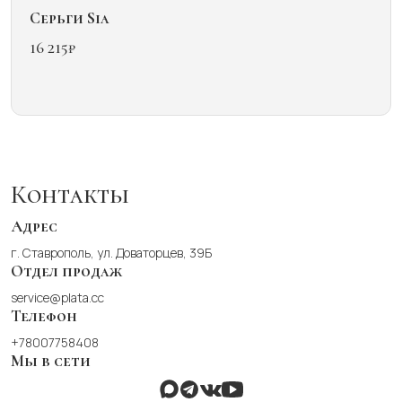
Серьги Sia
16 215
₽
Этот
товар
имеет
несколько
вариаций.
Опции
можно
Контакты
выбрать
на
Адрес
странице
г. Ставрополь, ул. Доваторцев, 39Б
товара.
Отдел продаж
service@plata.cc
Телефон
+78007758408
Мы в сети