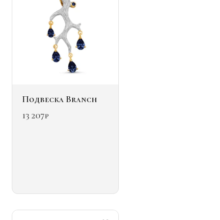
товара.
Подвеска Branch
13 207
₽
Этот
товар
имеет
несколько
вариаций.
Опции
можно
выбрать
на