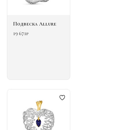
Подвеска Allure
19 671
₽
Этот
товар
имеет
несколько
вариаций.
Опции
можно
выбрать
на
странице
товара.