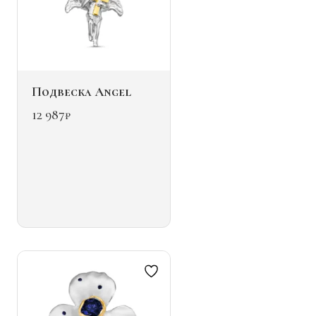
Подвеска Angel
12 987
₽
Этот
товар
имеет
несколько
вариаций.
Опции
можно
выбрать
на
странице
товара.