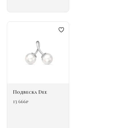
вариаций.
Опции
можно
выбрать
на
странице
товара.
Подвеска Dee
13 666
₽
Этот
товар
имеет