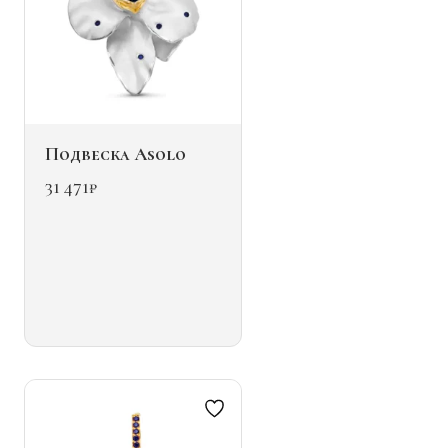
Подвеска Asolo
31 471
₽
Этот
товар
имеет
несколько
вариаций.
Опции
можно
выбрать
на
странице
товара.