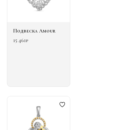
Подвеска Amour
15 461
₽
Этот
товар
имеет
несколько
вариаций.
Опции
можно
выбрать
на
странице
товара.