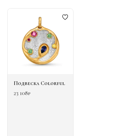
можно
выбрать
на
странице
товара.
Подвеска Colorful
23 108
₽
Этот
товар
имеет
несколько
вариаций.