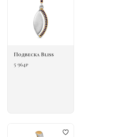
Подвеска Bliss
5 964
₽
Этот
товар
имеет
несколько
вариаций.
Опции
можно
выбрать
на
странице