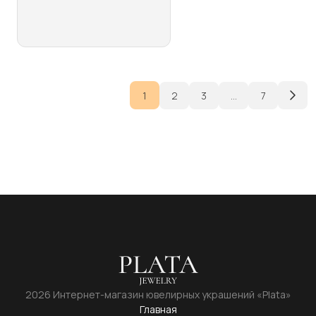
несколько
вариаций.
Опции
можно
выбрать
на
1
2
3
…
7
странице
товара.
2026 Интернет-магазин ювелирных украшений «Plata»
Главная