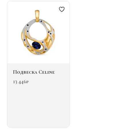
на
странице
товара.
Подвеска Celine
13 446
₽
Этот
товар
имеет
несколько
вариаций.
Опции