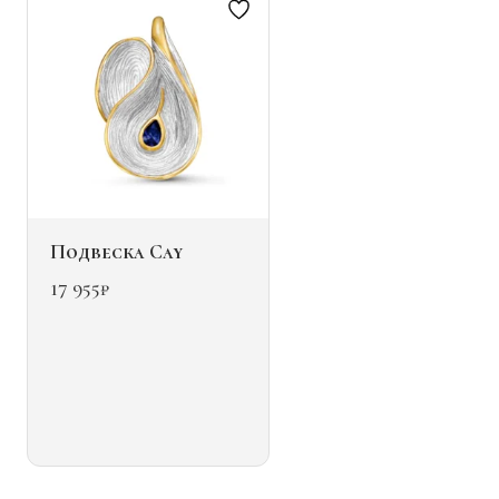
странице
товара.
Подвеска Cay
17 955
₽
Этот
товар
имеет
несколько
вариаций.
Опции
можно
выбрать