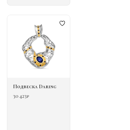
Опции
можно
выбрать
на
странице
товара.
Подвеска Daring
30 423
₽
Этот
товар
имеет
несколько