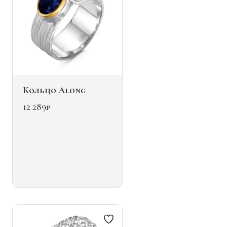
Кольцо Along
12 289
₽
Этот
товар
имеет
несколько
вариаций.
Опции
можно
выбрать
на
странице