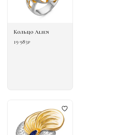
Кольцо Alien
19 983
₽
Этот
товар
имеет
несколько
вариаций.
Опции
можно
выбрать
на
странице
товара.