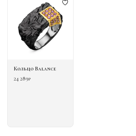
странице
товара.
Кольцо Balance
24 289
₽
Этот
товар
имеет
несколько
вариаций.
Опции
можно
выбрать