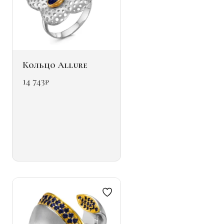
Кольцо Allure
14 743
₽
Этот
товар
имеет
несколько
вариаций.
Опции
можно
выбрать
на
странице
товара.