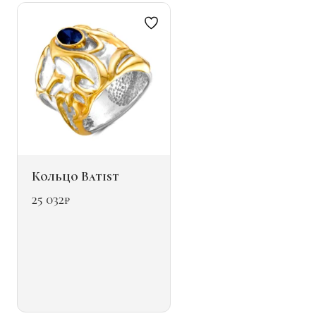
на
странице
товара.
Кольцо Batist
25 032
₽
Этот
товар
имеет
несколько
вариаций.
Опции