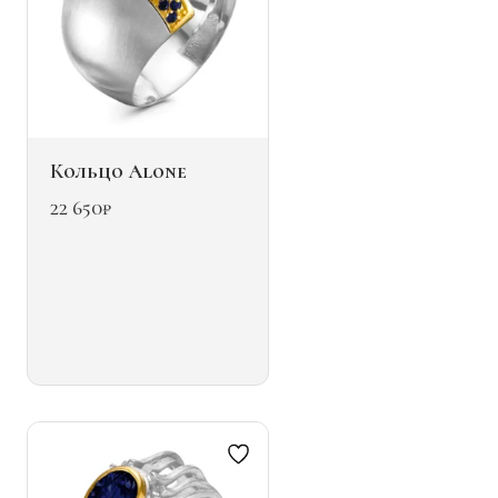
Кольцо Alone
22 650
₽
Этот
товар
имеет
несколько
вариаций.
Опции
можно
выбрать
на
странице
товара.