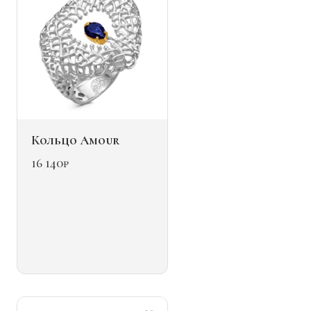
товара.
Кольцо Amour
16 140
₽
Этот
товар
имеет
несколько
вариаций.
Опции
можно
выбрать
на