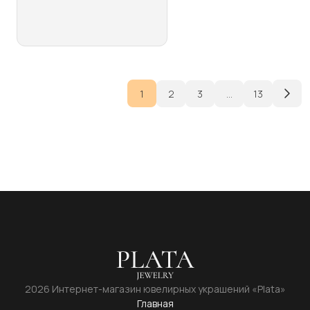
несколько
вариаций.
Опции
можно
выбрать
на
1
2
3
…
13
странице
товара.
2026 Интернет-магазин ювелирных украшений «Plata»
Главная