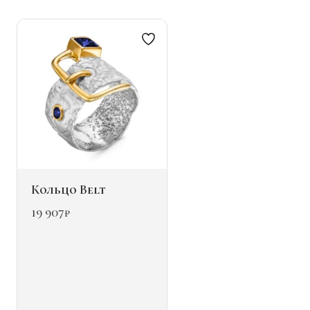
можно
выбрать
на
странице
товара.
Кольцо Belt
19 907
₽
Этот
товар
имеет
несколько
вариаций.