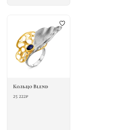
Опции
можно
выбрать
на
странице
товара.
Кольцо Blend
25 222
₽
Этот
товар
имеет
несколько