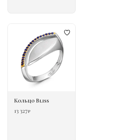
вариаций.
Опции
можно
выбрать
на
странице
товара.
Кольцо Bliss
13 327
₽
Этот
товар
имеет