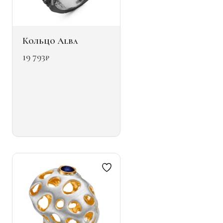
Кольцо Alba
19 793
₽
Этот
товар
имеет
несколько
вариаций.
Опции
можно
выбрать
на
странице
товара.