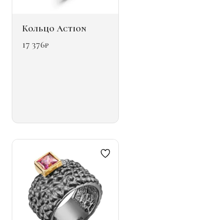
Кольцо Action
17 376
₽
Этот
товар
имеет
несколько
вариаций.
Опции
можно
выбрать
на
странице
товара.