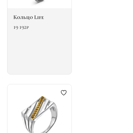
Кольцо Life
19 192
₽
Этот
товар
имеет
несколько
вариаций.
Опции
можно
выбрать
на
странице
товара.