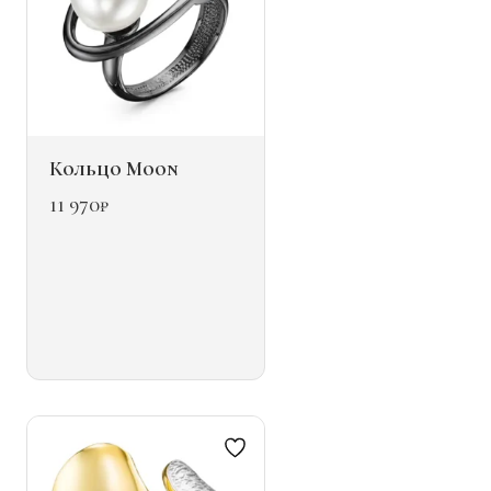
Кольцо Moon
11 970
₽
Этот
товар
имеет
несколько
вариаций.
Опции
можно
выбрать
на
странице
товара.