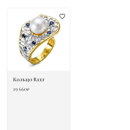
можно
выбрать
на
странице
товара.
Кольцо Reef
19 660
₽
Этот
товар
имеет
несколько
вариаций.