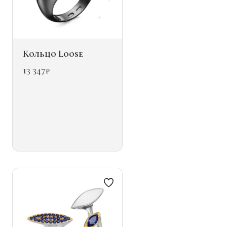
Кольцо Loose
13 347
₽
Этот
товар
имеет
несколько
вариаций.
Опции
можно
выбрать
на
странице
товара.