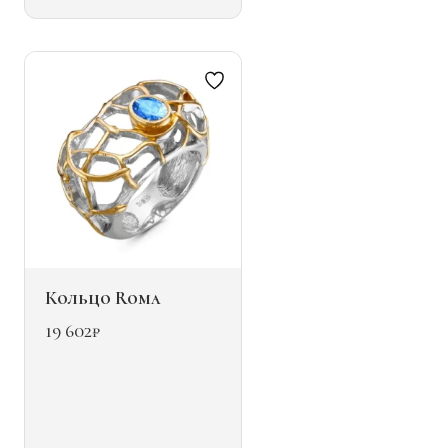
Опции
можно
выбрать
на
странице
товара.
Кольцо Roma
19 602
₽
Этот
товар
имеет
несколько