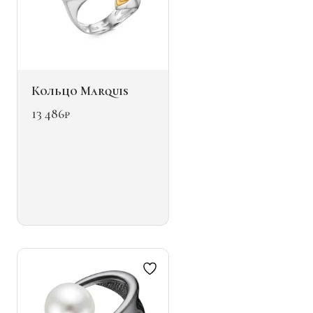
Кольцо Marquis
13 486
₽
Этот
товар
имеет
несколько
вариаций.
Опции
можно
выбрать
на
странице
товара.