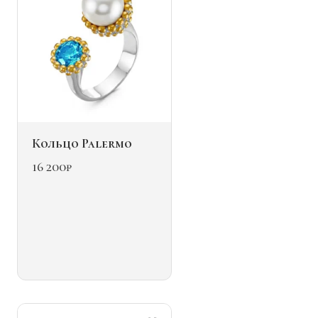
товара.
Кольцо Palermo
16 200
₽
Этот
товар
имеет
несколько
вариаций.
Опции
можно
выбрать
на