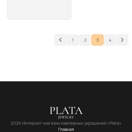
несколько
вариаций.
Опции
можно
выбрать
на
1
2
3
4
странице
товара.
2026 Интернет-магазин ювелирных украшений «Plata»
Главная