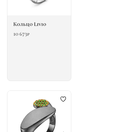
Кольцо Livio
10 673
₽
Этот
товар
имеет
несколько
вариаций.
Опции
можно
выбрать
на
странице
товара.