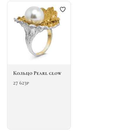
на
странице
товара.
Кольцо Pearl glow
27 623
₽
Этот
товар
имеет
несколько
вариаций.
Опции