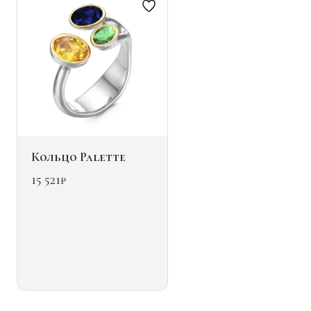
странице
товара.
Кольцо Palette
15 521
₽
Этот
товар
имеет
несколько
вариаций.
Опции
можно
выбрать