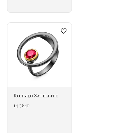
вариаций.
Опции
можно
выбрать
на
странице
товара.
Кольцо Satellite
14 364
₽
Этот
товар
имеет