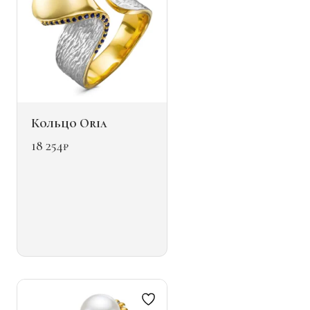
Кольцо Oria
18 254
₽
Этот
товар
имеет
несколько
вариаций.
Опции
можно
выбрать
на
странице