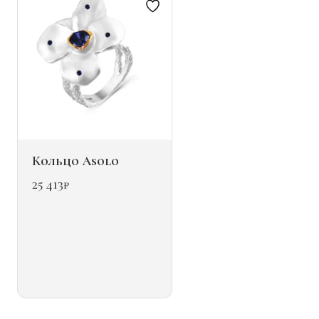
странице
товара.
Кольцо Asolo
25 413
₽
Этот
товар
имеет
несколько
вариаций.
Опции
можно
выбрать