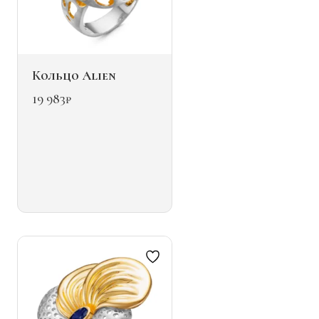
Кольцо Alien
19 983
₽
Этот
товар
имеет
несколько
вариаций.
Опции
можно
выбрать
на
странице
товара.