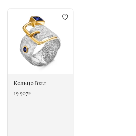
можно
выбрать
на
странице
товара.
Кольцо Belt
19 907
₽
Этот
товар
имеет
несколько
вариаций.