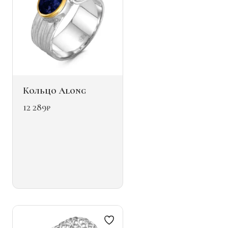
Кольцо Along
12 289
₽
Этот
товар
имеет
несколько
вариаций.
Опции
можно
выбрать
на
странице