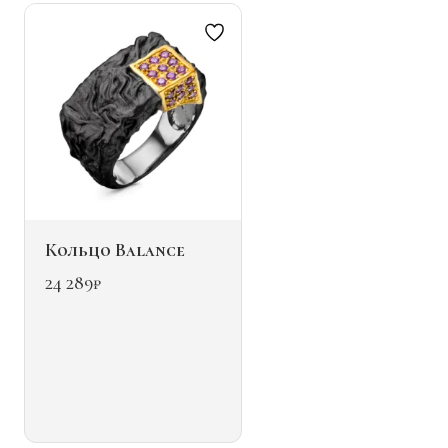
на
странице
товара.
Кольцо Balance
24 289
₽
Этот
товар
имеет
несколько
вариаций.
Опции