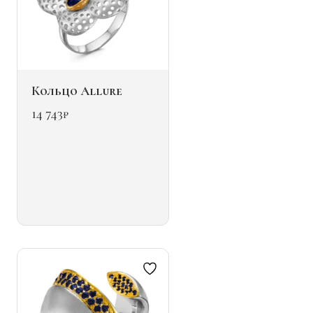
Кольцо Allure
14 743
₽
Этот
товар
имеет
несколько
вариаций.
Опции
можно
выбрать
на
странице
товара.