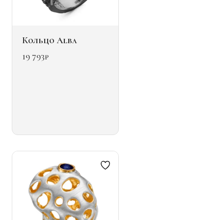
Кольцо Alba
19 793
₽
Этот
товар
имеет
несколько
вариаций.
Опции
можно
выбрать
на
странице
товара.