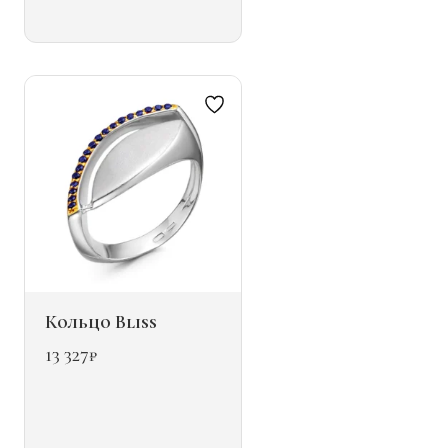
вариаций.
Опции
можно
выбрать
на
странице
товара.
Кольцо Bliss
13 327
₽
Этот
товар
имеет