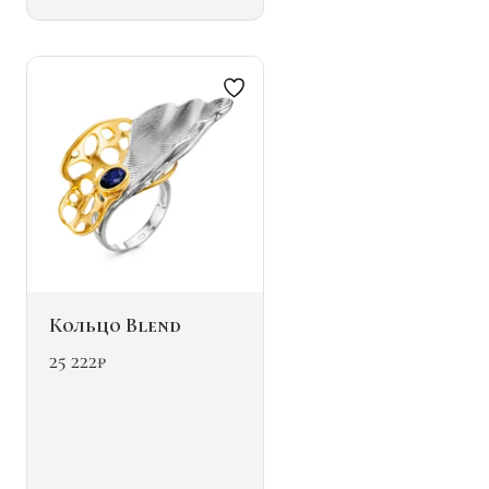
Опции
можно
выбрать
на
странице
товара.
Кольцо Blend
25 222
₽
Этот
товар
имеет
несколько