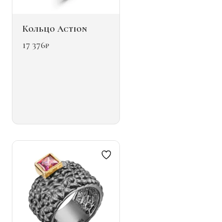
Кольцо Action
17 376
₽
Этот
товар
имеет
несколько
вариаций.
Опции
можно
выбрать
на
странице
товара.