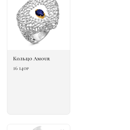
товара.
Кольцо Amour
16 140
₽
Этот
товар
имеет
несколько
вариаций.
Опции
можно
выбрать
на