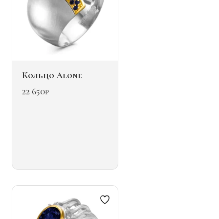
Кольцо Alone
22 650
₽
Этот
товар
имеет
несколько
вариаций.
Опции
можно
выбрать
на
странице
товара.