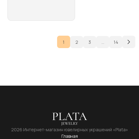
несколько
вариаций.
Опции
можно
выбрать
на
1
2
3
…
14
странице
товара.
2026 Интернет-магазин ювелирных украшений «Plata»
Главная